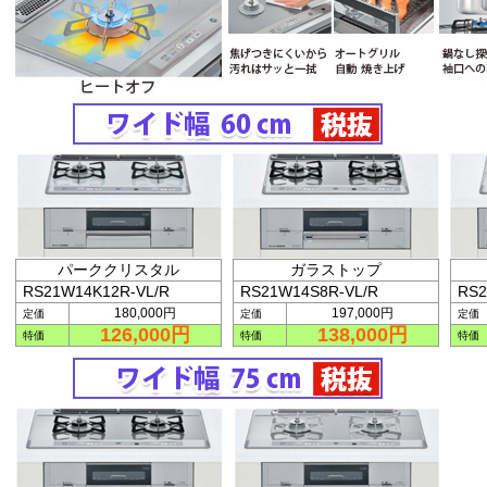
パーククリスタル
ガラストップ
RS21W14K12R-VL/R
RS21W14S8R-VL/R
RS2
180,000円
197,000円
定価
定価
定価
126,000円
138,000円
特価
特価
特価