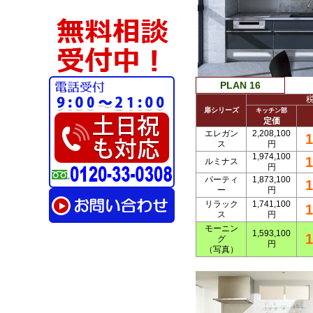
PLAN 16
扉シリーズ
キッチン部
定価
エレガン
2,208,100
1
ス
円
1,974,100
1
ルミナス
円
パーティ
1,873,100
1
ー
円
リラック
1,741,100
1
ス
円
モーニン
1,593,100
1
グ
円
（写真）