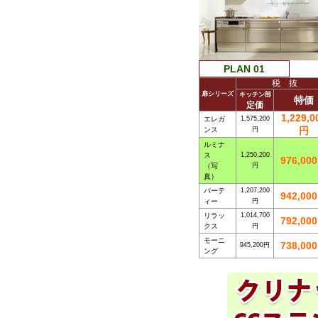
PLAN 01
税 抜
扉シリーズ
キッチン部
特価
定価
1,229,0
エレガ
1,575,200
円
ンス
円
ルミナ
ス
1,250,200
976,00
（写
円
真）
パーテ
1,207,200
942,00
ィー
円
リラッ
1,014,700
792,00
クス
円
モーニ
738,00
945,200円
ング