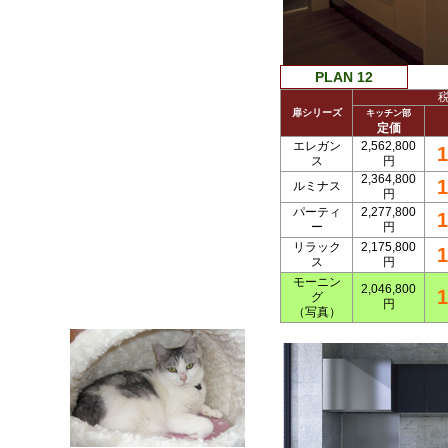
PLAN 12
扉シリーズ
キッチン部
定価
エレガン
2,562,800
1
ス
円
2,364,800
1
ルミナス
円
パーティ
2,277,800
1
ー
円
リラック
2,175,800
1
ス
円
モーニン
2,046,800
1
グ
円
（写真）