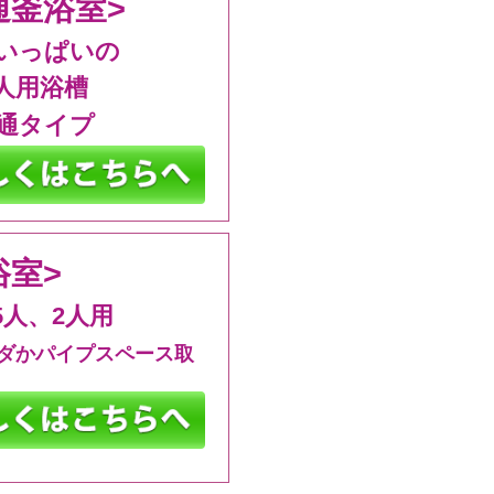
通釜浴室>
いっぱいの
5人用浴槽
通タイプ
浴室>
5人、2人用
ダかパイプスペース取