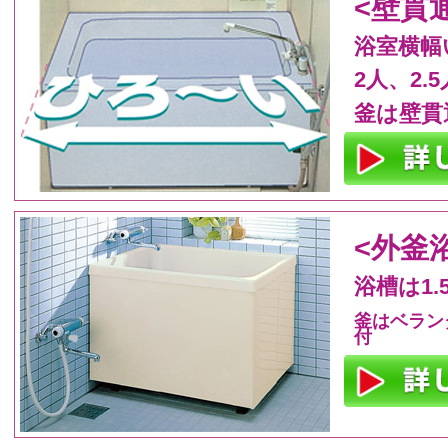
<壁貫
浴室横幅
2人、2.
釜は壁貫
<外釜
浴槽は1.
釜はベラン
付