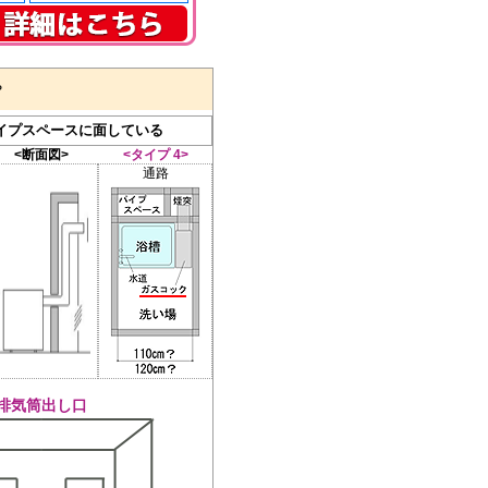
？
イプスペースに面している
<断面図>
<タイプ 4>
通路
排気筒出し口