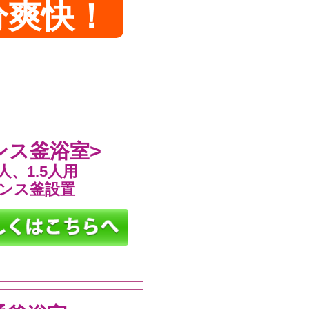
分爽快！
ンス釜浴室>
、1.5人用
ンス釜設置