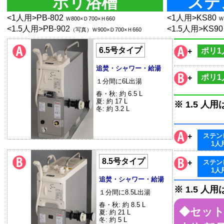
ポリ浴槽
ステ
<1人用>PB-802
<1人用>KS80
Ｗ800×Ｄ700×Ｈ660
Ｗ
<1.5人用>PB-902
<1.5人用>KS90
（写真）Ｗ900×Ｄ700×Ｈ660
6.5号タイプ
ポリ1
+
追焚・シャワー・給湯
ポリ1
+
１分間に6L出湯
春・秋: 約 6.5 L
夏: 約 17 L
※ 1.5 人用は
冬: 約 3.2 L
+
ステン
1人
8.5号タイプ
+
ステン
1人
追焚・シャワー・給湯
※ 1.5 人用は
１分間に8.5L出湯
春・秋: 約 8.5 L
◆セット
夏: 約 21 L
冬: 約 5 L