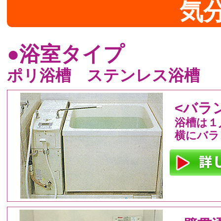
気
●浴室タイプ
ポリ浴槽 ステンレス浴槽
<バラ
浴槽は１人
横にバラ