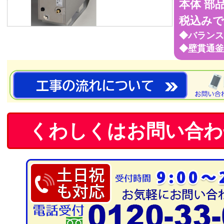
本体 部
税込みで
◆バランス釜
◆壁貫通釜 
くわしくはお問い合わ