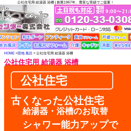
公社住宅用 給湯器 浴槽 |
創業1967年、豊富な実績でご提案！
HOME
>
団地 風呂
> 公社住宅用 給湯器 浴槽
公社住宅用 給湯器 浴槽
公社住宅
古くなった公社住宅
給湯器・浴槽のお取替
シャワー能力アップで