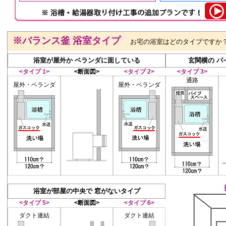
※バランス釜 浴室タイプ
お宅の浴室はどのタイプですか
浴室が屋外か ベランダに面している
玄関横の パ
<タイプ 1>
<断面図>
<タイプ 2>
<タイプ 3>
通路
屋外・ベランダ
屋外・ベランダ
浴室が部屋の中央で 窓がないタイプ
<タイプ 5>
<断面図>
<タイプ 6>
ダクト連結
ダクト連結